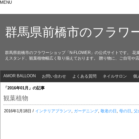
MENU
群馬県前橋市のフラワー
群馬県前橋市のフラワーショップ「N-FLOWER」の公式サイトです。
えスタンド、観葉植物幅広く取り揃えております。 贈り物に、ご自宅や
AMOR BALLOON
お問い合わせ
よくある質問
ネイルサロン
個
「2016年01月」の記事
観葉植物
2016年1月18日 /
インテリアプランツ
,
ガーデニング
,
敬老の日
,
母の日
,
父