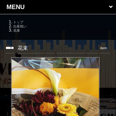
MENU
トップ
出産祝い
花束
花束
item