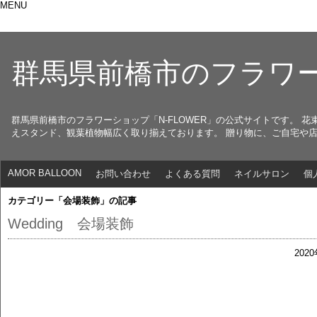
MENU
群馬県前橋市のフラワー
群馬県前橋市のフラワーショップ「N-FLOWER」の公式サイトです。
えスタンド、観葉植物幅広く取り揃えております。 贈り物に、ご自宅や
AMOR BALLOON
お問い合わせ
よくある質問
ネイルサロン
個
カテゴリー「会場装飾」の記事
Wedding 会場装飾
202